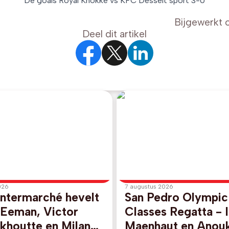
De goals Royal Knokke vs KFC Desselt sport 3-0
Bijgewerkt 
Deel dit artikel
026
7 augustus 2026
Intermarché hevelt
San Pedro Olympic
 Eeman, Victor
Classes Regatta - 
khoutte en Milan
Maenhaut en Anou