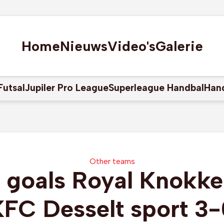
Home
Nieuws
Video's
Galerie
Futsal
Jupiler Pro League
Superleague Handbal
Han
Other teams
 goals Royal Knokke
KFC Desselt sport 3-