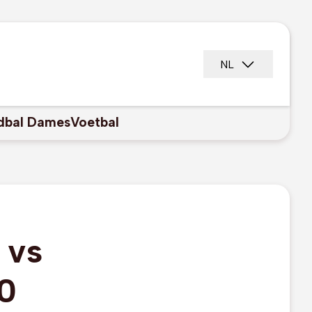
NL
dbal Dames
Voetbal
 vs
0