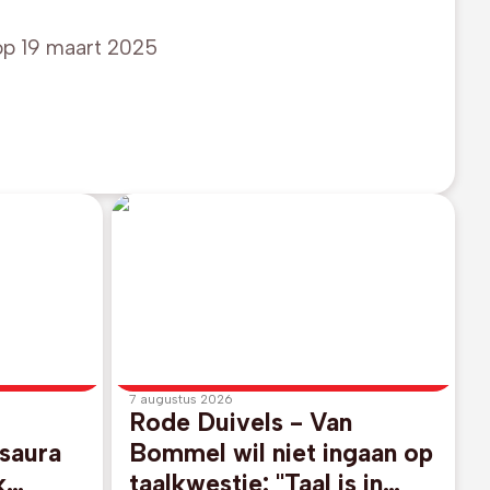
op
19 maart 2025
7 augustus 2026
Rode Duivels - Van
Isaura
Bommel wil niet ingaan op
k
taalkwestie: "Taal is in