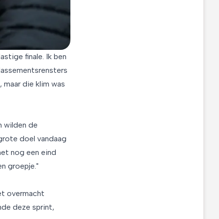
stige finale. Ik ben
 klassementsrensters
s, maar die klim was
n wilden de
 grote doel vandaag
het nog een eind
en groepje."
met overmacht
nde deze sprint,