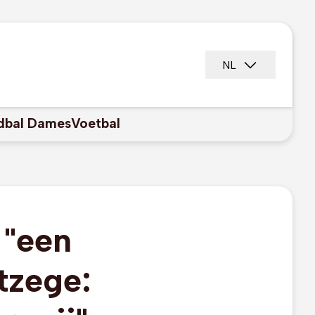
NL
dbal Dames
Voetbal
 "een
itzege: