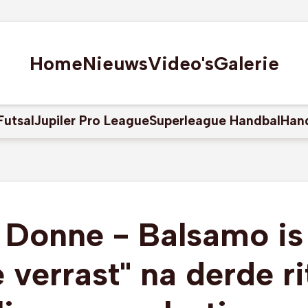
Home
Nieuws
Video's
Galerie
Futsal
Jupiler Pro League
Superleague Handbal
Han
 Donne - Balsamo is
 verrast" na derde r