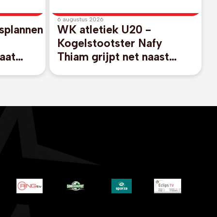
6 augustus 2026
splannen
WK atletiek U20 -
Kogelstootster Nafy
aat
Thiam grijpt net naast
FA-
finaleplaats
nfantino