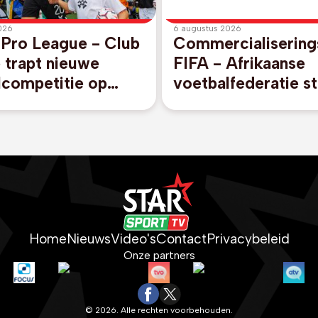
026
6 augustus 2026
 Pro League - Club
Commercialisering
 trapt nieuwe
FIFA - Afrikaanse
lcompetitie op
voetbalfederatie st
egen promovendus
unaniem achter FI
rijk
voorzitter Gianni I
Home
Nieuws
Video's
Contact
Privacybeleid
Onze partners
© 2026. Alle rechten voorbehouden.