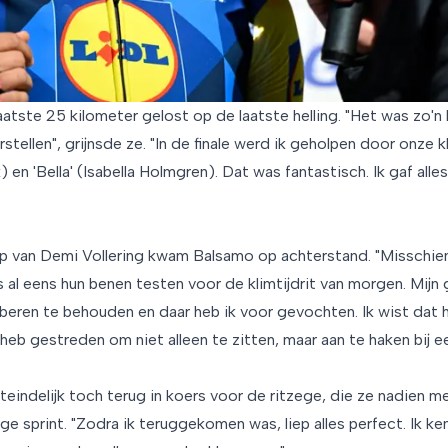
atste 25 kilometer gelost op de laatste helling. "Het was zo'n la
erstellen", grijnsde ze. "In de finale werd ik geholpen door onze
 en 'Bella' (Isabella Holmgren). Dat was fantastisch. Ik gaf alle
p van Demi Vollering kwam Balsamo op achterstand. "Misschie
 al eens hun benen testen voor de klimtijdrit van morgen. Mijn
oberen te behouden en daar heb ik voor gevochten. Ik wist dat 
 heb gestreden om niet alleen te zitten, maar aan te haken bij e
eindelijk toch terug in koers voor de ritzege, die ze nadien 
ige sprint. "Zodra ik teruggekomen was, liep alles perfect. Ik ke