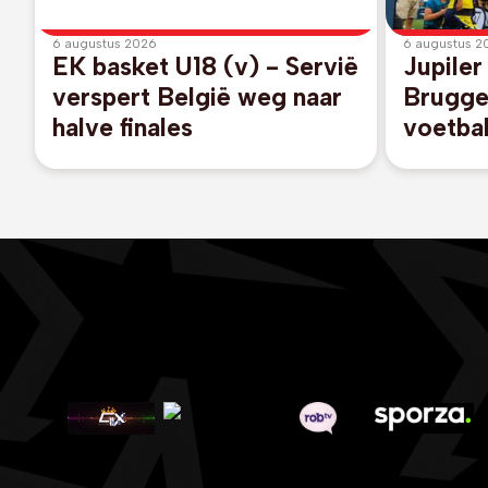
6 augustus 2026
6 augustus 2
EK basket U18 (v) - Servië
Jupiler
verspert België weg naar
Brugge
halve finales
voetba
gang t
KV Kort