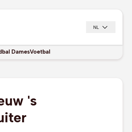
NL
dbal Dames
Voetbal
euw 's
iter