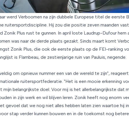
jaar werd Verboomen na zijn dubbele Europese titel de eerste
e ruitersportdiscipline. Hij zou die positie zeven maanden vast
rd Zonik Plus rust te gunnen. In april loste Laudrup-Dufour hem
omen was naar de derde plaats gezakt. Sinds maart komt Verb
engst Zonik Plus, die ook de eerste plaats op de FEI-ranking v
nglijst is Flambeau, de zestienjarige ruin van Pauluis, negende.
geweldig om opnieuw nummer een van de wereld te zijn", reagee
rnationale ruitersportfederatie. "Het is een mooie erkenning v
t mijn belangrijkste doel. Voor mij is het allerbelangrijkste dat
 houden in zijn werk en wil blijven leren. Zonik heeft nog enorm v
het gevoel dat we nog niet alles hebben laten zien waartoe hij in
voor stap verder kunnen bouwen en in de toekomst nog betere