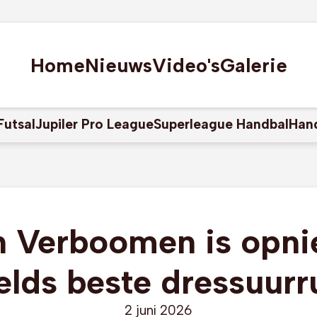
Home
Nieuws
Video's
Galerie
Futsal
Jupiler Pro League
Superleague Handbal
Han
n Verboomen is opni
elds beste dressuurru
2 juni 2026