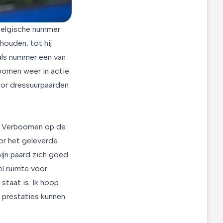
 Belgische nummer
houden, tot hij
 als nummer een van
oomen weer in actie
oor dressuurpaarden
rt Verboomen op de
oor het geleverde
 mijn paard zich goed
eel ruimte voor
 staat is. Ik hoop
 prestaties kunnen