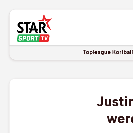
Topleague Korfbal
Justi
wer