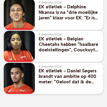
8 augustus 2026
EK atletiek - Delphine
Nkansa is na "drie moeilijke
jaren" klaar voor EK: "Er is
geen plafond meer"
8 augustus 2026
EK atletiek - Belgian
Cheetahs hebben "haalbare
doelstellingen", Couckuyt
durft mikken op medaille
8 augustus 2026
EK atletiek - Daniel Segers
brandt van ambitie op 400
meter: "Geloof dat ik de
finale kan halen"