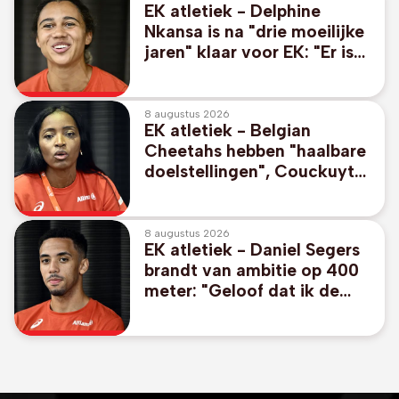
EK atletiek - Delphine
Nkansa is na "drie moeilijke
jaren" klaar voor EK: "Er is
geen plafond meer"
8 augustus 2026
EK atletiek - Belgian
Cheetahs hebben "haalbare
doelstellingen", Couckuyt
durft mikken op medaille
8 augustus 2026
EK atletiek - Daniel Segers
brandt van ambitie op 400
meter: "Geloof dat ik de
finale kan halen"