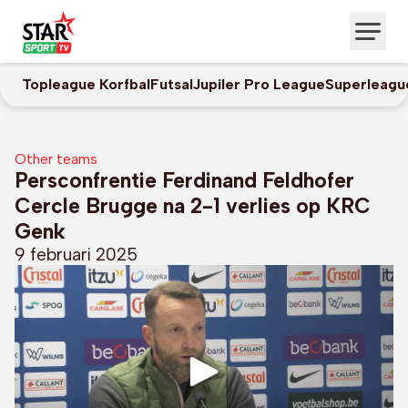
Topleague Korfbal
Futsal
Jupiler Pro League
Superleagu
Other teams
Persconfrentie Ferdinand Feldhofer
Cercle Brugge na 2-1 verlies op KRC
Genk
9 februari 2025