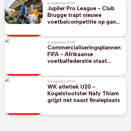
6 augustus 2026
Jupiler Pro League - Club
Brugge trapt nieuwe
voetbalcompetitie op gang
tegen promovendus KV
Kortrijk
6 augustus 2026
Commercialiseringsplannen
FIFA - Afrikaanse
voetbalfederatie staat
unaniem achter FIFA-
voorzitter Gianni Infantino
6 augustus 2026
WK atletiek U20 -
Kogelstootster Nafy Thiam
grijpt net naast finaleplaats