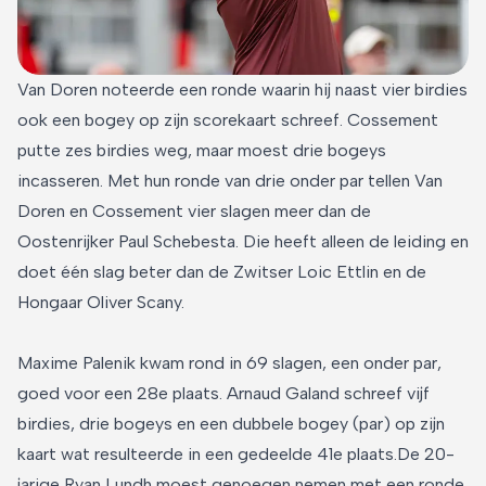
Van Doren noteerde een ronde waarin hij naast vier birdies
ook een bogey op zijn scorekaart schreef. Cossement
putte zes birdies weg, maar moest drie bogeys
incasseren. Met hun ronde van drie onder par tellen Van
Doren en Cossement vier slagen meer dan de
Oostenrijker Paul Schebesta. Die heeft alleen de leiding en
doet één slag beter dan de Zwitser Loic Ettlin en de
Hongaar Oliver Scany.
Maxime Palenik kwam rond in 69 slagen, een onder par,
goed voor een 28e plaats. Arnaud Galand schreef vijf
birdies, drie bogeys en een dubbele bogey (par) op zijn
kaart wat resulteerde in een gedeelde 41e plaats.De 20-
jarige Ryan Lundh moest genoegen nemen met een ronde