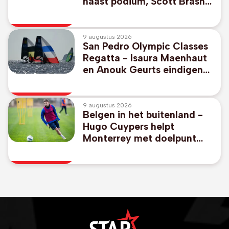
naast podium, Scott Brash
wint met Belgisch paard
9 augustus 2026
San Pedro Olympic Classes
Regatta - Isaura Maenhaut
en Anouk Geurts eindigen
op negende plaats in 49er
FX
9 augustus 2026
Belgen in het buitenland -
Hugo Cuypers helpt
Monterrey met doelpunt
aan 1-2-zege tegen Miami
van afwezige Messi