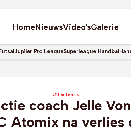
Home
Nieuws
Video's
Galerie
Futsal
Jupiler Pro League
Superleague Handbal
Han
Other teams
ctie coach Jelle Vo
C Atomix na verlies 