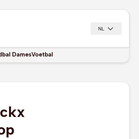
NL
dbal Dames
Voetbal
nckx
op