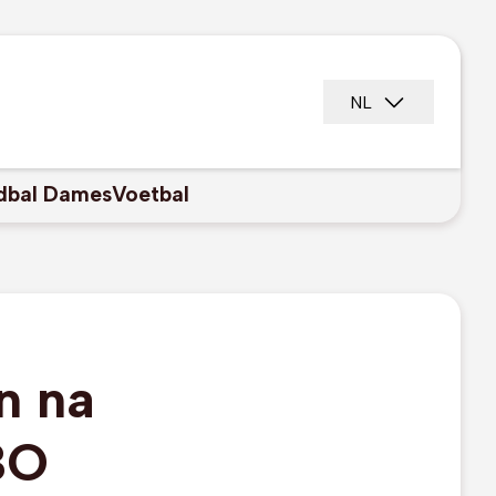
NL
dbal Dames
Voetbal
n na
BO