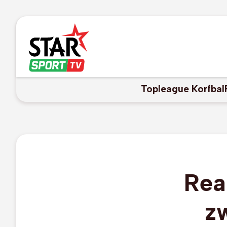
Topleague Korfbal
Rea
z