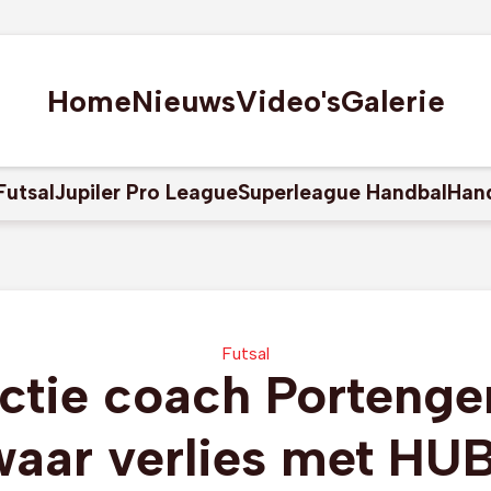
Home
Nieuws
Video's
Galerie
Futsal
Jupiler Pro League
Superleague Handbal
Han
Futsal
ctie coach Portenge
waar verlies met HU