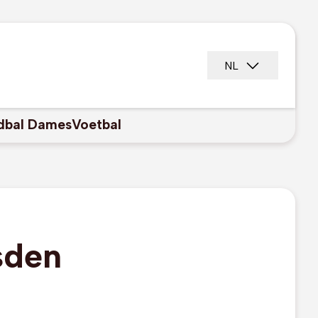
NL
dbal Dames
Voetbal
sden