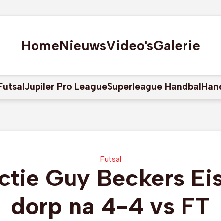
Home
Nieuws
Video's
Galerie
Futsal
Jupiler Pro League
Superleague Handbal
Han
Futsal
ctie Guy Beckers Ei
dorp na 4-4 vs FT