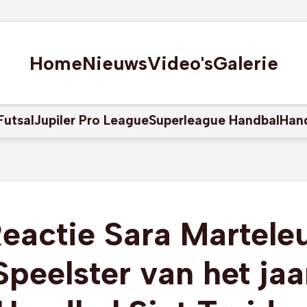
Home
Nieuws
Video's
Galerie
Futsal
Jupiler Pro League
Superleague Handbal
Han
eactie Sara Martele
Speelster van het jaa