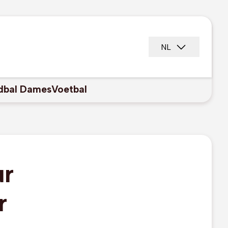
NL
dbal Dames
Voetbal
ur
r