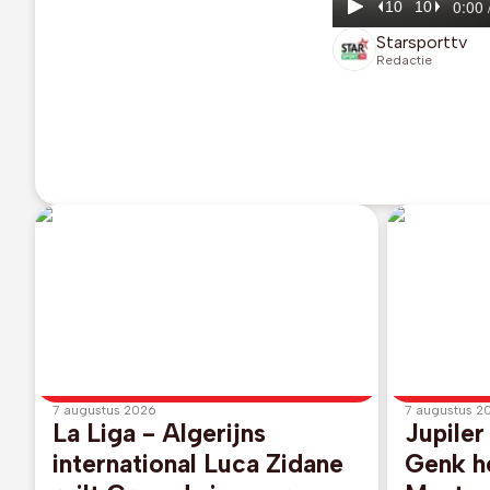
Starsporttv
Redactie
7 augustus 2026
7 augustus 2
La Liga - Algerijns
Jupile
international Luca Zidane
Genk he