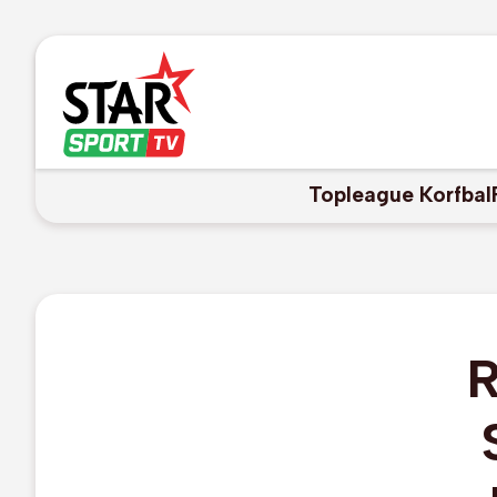
Topleague Korfbal
R