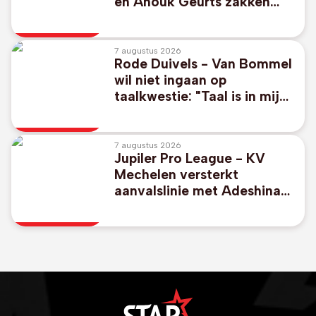
en Anouk Geurts zakken
naar zevende plaats in 49er
FX
7 augustus 2026
Rode Duivels - Van Bommel
wil niet ingaan op
taalkwestie: "Taal is in mijn
ogen niet zo belangrijk"
7 augustus 2026
Jupiler Pro League - KV
Mechelen versterkt
aanvalslinie met Adeshina
Ayodele