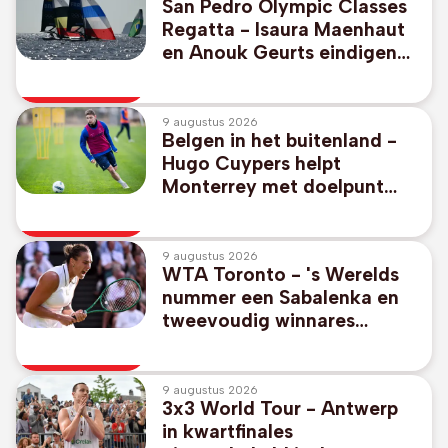
San Pedro Olympic Classes
Regatta - Isaura Maenhaut
en Anouk Geurts eindigen
op negende plaats in 49er
FX
9 augustus 2026
Belgen in het buitenland -
Hugo Cuypers helpt
Monterrey met doelpunt
aan 1-2-zege tegen Miami
van afwezige Messi
9 augustus 2026
WTA Toronto - 's Werelds
nummer een Sabalenka en
tweevoudig winnares
Pegula stranden in achtste
finales
9 augustus 2026
3x3 World Tour - Antwerp
in kwartfinales