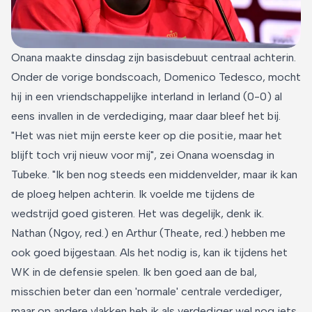
Onana maakte dinsdag zijn basisdebuut centraal achterin.
Onder de vorige bondscoach, Domenico Tedesco, mocht
hij in een vriendschappelijke interland in Ierland (0-0) al
eens invallen in de verdediging, maar daar bleef het bij.
"Het was niet mijn eerste keer op die positie, maar het
blijft toch vrij nieuw voor mij", zei Onana woensdag in
Tubeke. "Ik ben nog steeds een middenvelder, maar ik kan
de ploeg helpen achterin. Ik voelde me tijdens de
wedstrijd goed gisteren. Het was degelijk, denk ik.
Nathan (Ngoy, red.) en Arthur (Theate, red.) hebben me
ook goed bijgestaan. Als het nodig is, kan ik tijdens het
WK in de defensie spelen. Ik ben goed aan de bal,
misschien beter dan een 'normale' centrale verdediger,
maar op andere vlakken heb ik als verdediger wel nog iets