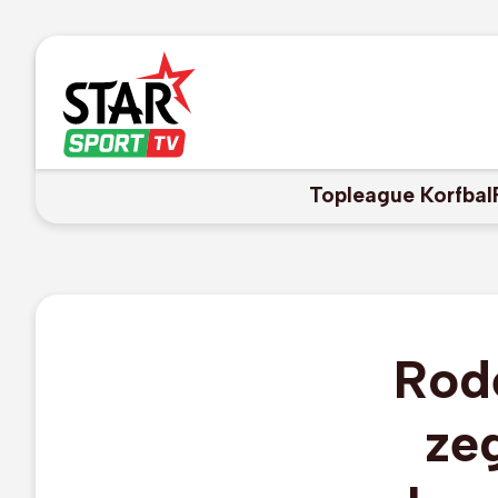
Topleague Korfbal
Rode
ze