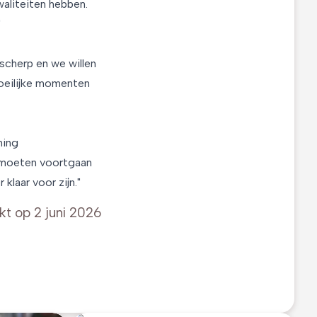
waliteiten hebben.
"
 scherp en we willen
moeilijke momenten
ning
e moeten voortgaan
laar voor zijn."
kt op
2 juni 2026