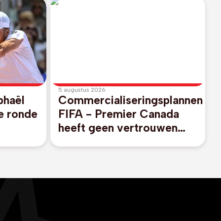
5 augustus 2026
phaël
Commercialiseringsplannen
e ronde
FIFA - Premier Canada
heeft geen vertrouwen
an 2024
meer in FIFA-voorzitter
Infantino