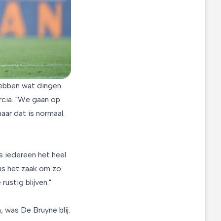
hebben wat dingen
rcia. "We gaan op
aar dat is normaal.
s iedereen het heel
 is het zaak om zo
ustig blijven."
 was De Bruyne blij.