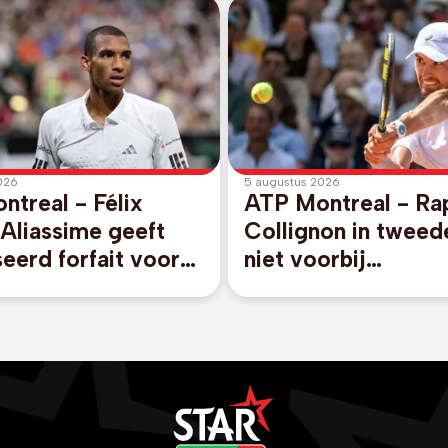
026
5 augustus 2026
treal - Félix
ATP Montreal - Ra
Aliassime geeft
Collignon in tweed
eerd forfait voor
niet voorbij
es Open
toernooiwinnaar v