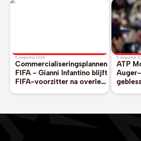
5 augustus 2026
5 augustus 2
Commercialiseringsplannen
ATP Mon
FIFA - Gianni Infantino blijft
Auger-
FIFA-voorzitter na overleg
gebless
in Marokko
Canade