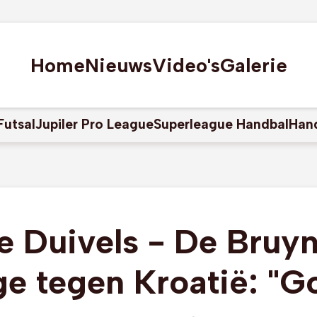
Home
Nieuws
Video's
Galerie
Futsal
Jupiler Pro League
Superleague Handbal
Han
 Duivels - De Bruy
ge tegen Kroatië: "G