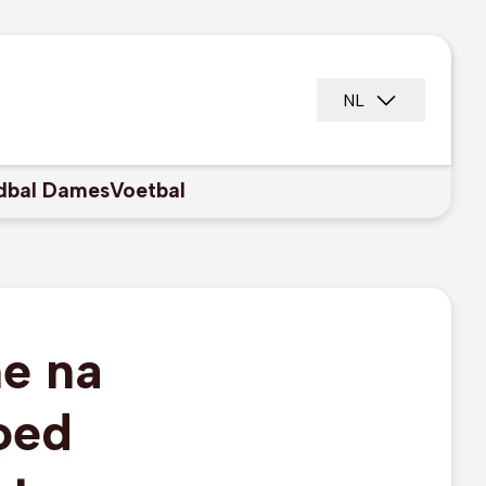
NL
dbal Dames
Voetbal
ne na
oed