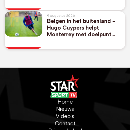
op negende plaats in 49er
FX
9 augustus 2026
Belgen in het buitenland -
Hugo Cuypers helpt
Monterrey met doelpunt
aan 1-2-zege tegen Miami
van afwezige Messi
Home
Nieuws
Video's
Contact