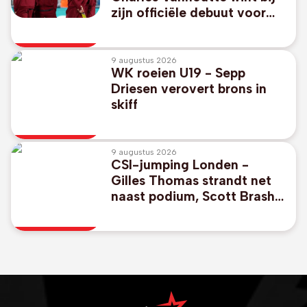
zijn officiële debuut voor
Feyenoord in Rotterdamse
derby
9 augustus 2026
WK roeien U19 - Sepp
Driesen verovert brons in
skiff
9 augustus 2026
CSI-jumping Londen -
Gilles Thomas strandt net
naast podium, Scott Brash
wint met Belgisch paard