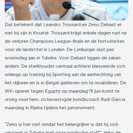
Dat betekent dat Leandro Trossard en Zeno Debast er
niet bij zijn in Kroatië. Trossard krijgt enkele dagen rust na
de verloren Champions League-finale en de festiviteiten
voor de landstitel in Londen. De Limburger sluit pas
woensdag aan in Tubeke. Voor Debast liggen de zaken
anders. De sterkhouder centraal achterin blesseerde zich
onlangs op training bij Sporting aan de aanhechting van
het dijbeen en is in België gebleven om te revalideren. De
WK-opener tegen Egypte op maandag 15 juni komt te
vroeg voor hem, zo bevestigde bondscoach Rudi Garcia
maandag in Rijeka tijdens het persmoment.
"Zeno is hier niet omdat het belangrijker is dat hij zich
verzorgt in Tubeke met onze medische staff", aldus de