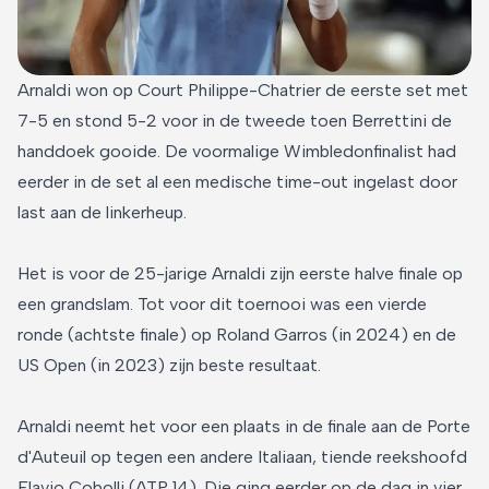
Arnaldi won op Court Philippe-Chatrier de eerste set met
7-5 en stond 5-2 voor in de tweede toen Berrettini de
handdoek gooide. De voormalige Wimbledonfinalist had
eerder in de set al een medische time-out ingelast door
last aan de linkerheup.
Het is voor de 25-jarige Arnaldi zijn eerste halve finale op
een grandslam. Tot voor dit toernooi was een vierde
ronde (achtste finale) op Roland Garros (in 2024) en de
US Open (in 2023) zijn beste resultaat.
Arnaldi neemt het voor een plaats in de finale aan de Porte
d'Auteuil op tegen een andere Italiaan, tiende reekshoofd
Flavio Cobolli (ATP 14). Die ging eerder op de dag in vier