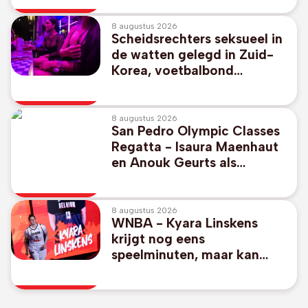
8 augustus 2026
Scheidsrechters seksueel in
de watten gelegd in Zuid-
Korea, voetbalbond
excuseert zich
8 augustus 2026
San Pedro Olympic Classes
Regatta - Isaura Maenhaut
en Anouk Geurts als
zevende naar medal race
8 augustus 2026
WNBA - Kyara Linskens
krijgt nog eens
speelminuten, maar kan
Phoenix niet aan zege
helpen