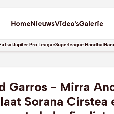
Home
Nieuws
Video's
Galerie
Futsal
Jupiler Pro League
Superleague Handbal
Han
d Garros - Mirra An
laat Sorana Cirstea 