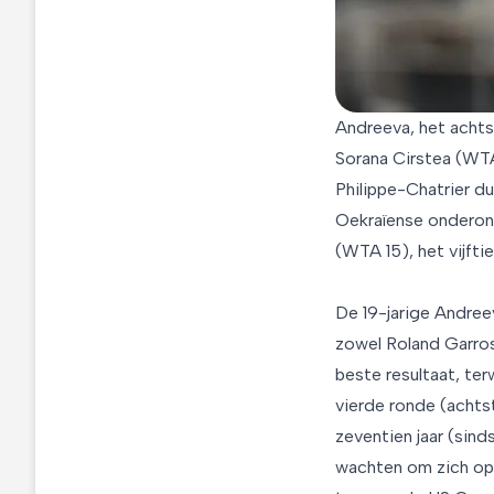
Andreeva, het achts
Sorana Cirstea (WTA
Philippe-Chatrier d
Oekraïense onderons
(WTA 15), het vijfti
De 19-jarige Andreeva
zowel Roland Garros
beste resultaat, terw
vierde ronde (achtst
zeventien jaar (sin
wachten om zich op 