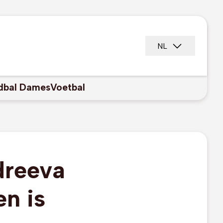
NL
dbal Dames
Voetbal
dreeva
en is