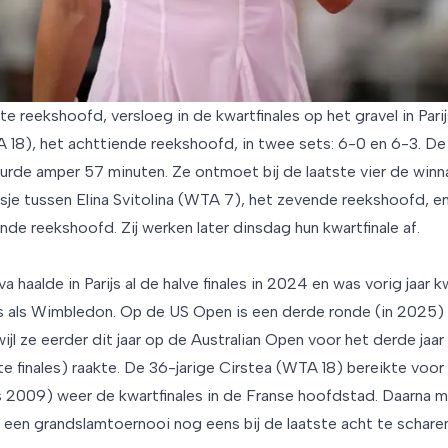
te reekshoofd, versloeg in de kwartfinales op het gravel in Pa
 18), het achttiende reekshoofd, in twee sets: 6-0 en 6-3. De 
uurde amper 57 minuten. Ze ontmoet bij de laatste vier de winn
je tussen Elina Svitolina (WTA 7), het zevende reekshoofd, e
ende reekshoofd. Zij werken later dinsdag hun kwartfinale af.
 haalde in Parijs al de halve finales in 2024 en was vorig jaar k
 als Wimbledon. Op de US Open is een derde ronde (in 2025) 
ijl ze eerder dit jaar op de Australian Open voor het derde jaar 
e finales) raakte. De 36-jarige Cirstea (WTA 18) bereikte voor
ds 2009) weer de kwartfinales in de Franse hoofdstad. Daarna
een grandslamtoernooi nog eens bij de laatste acht te scharen