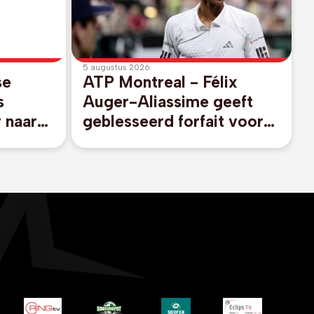
5 augustus 2026
se
ATP Montreal - Félix
s
Auger-Aliassime geeft
 naar
geblesseerd forfait voor
Canadees Open