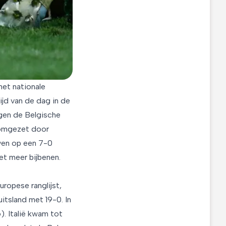
het nationale
jd van de dag in de
egen de Belgische
 omgezet door
uwen op een 7-0
et meer bijbenen.
ropese ranglijst,
itsland met 19-0. In
. Italië kwam tot