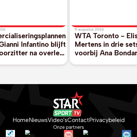
026
5 augustus 2026
cialiseringsplannen
WTA Toronto - Eli
Gianni Infantino blijft
Mertens in drie set
orzitter na overleg
voorbij Ana Bondar
okko
derde ronde
Home
Nieuws
Video's
Contact
Privacybeleid
Onze partners