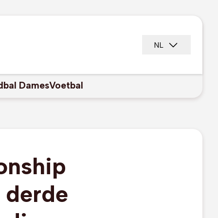
NL
dbal Dames
Voetbal
onship
 derde