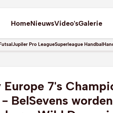
Home
Nieuws
Video's
Galerie
Futsal
Jupiler Pro League
Superleague Handbal
Han
 Europe 7's Champi
s - BelSevens worden