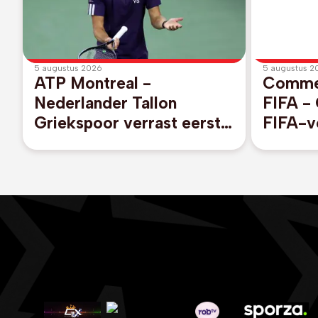
5 augustus 2026
5 augustus 2
ATP Montreal -
Commer
Nederlander Tallon
FIFA - 
Griekspoor verrast eerste
FIFA-vo
reekshoofd Alexander
in Mar
Zverev