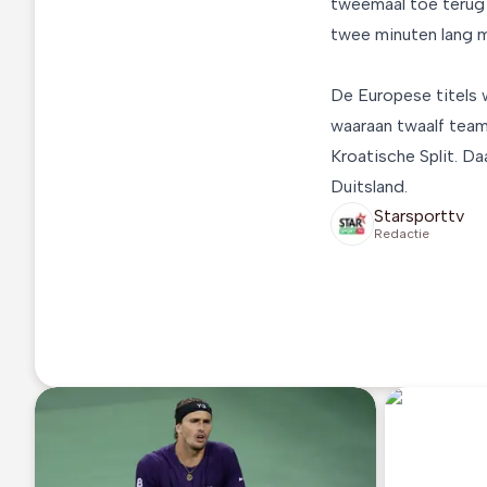
tweemaal toe terug 
twee minuten lang m
De Europese titels
waaraan twaalf team
Kroatische Split. D
Duitsland.
Starsporttv
Redactie