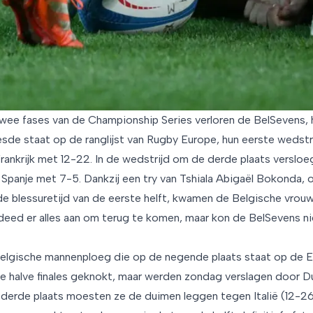
twee fases van de Championship Series verloren de BelSevens, 
de staat op de ranglijst van Rugby Europe, hun eerste wedstri
Frankrijk met 12-22. In de wedstrijd om de derde plaats verslo
Spanje met 7-5. Dankzij een try van Tshiala Abigaël Bokonda,
de blessuretijd van de eerste helft, kwamen de Belgische vro
deed er alles aan om terug te komen, maar kon de BelSevens ni
lgische mannenploeg die op de negende plaats staat op de Eu
de halve finales geknokt, maar werden zondag verslagen door Du
derde plaats moesten ze de duimen leggen tegen Italië (12-26)