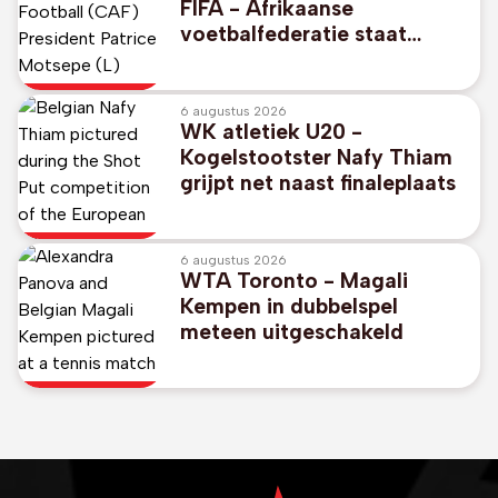
FIFA - Afrikaanse
voetbalfederatie staat
unaniem achter FIFA-
voorzitter Gianni Infantino
6 augustus 2026
WK atletiek U20 -
Kogelstootster Nafy Thiam
grijpt net naast finaleplaats
6 augustus 2026
WTA Toronto - Magali
Kempen in dubbelspel
meteen uitgeschakeld