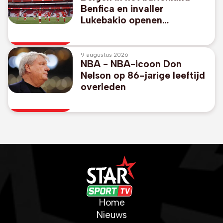
Benfica en invaller
Lukebakio openen
competitie achter gesloten
deuren met gelijkspel
9 augustus 2026
NBA - NBA-icoon Don
Nelson op 86-jarige leeftijd
overleden
Home
Nieuws