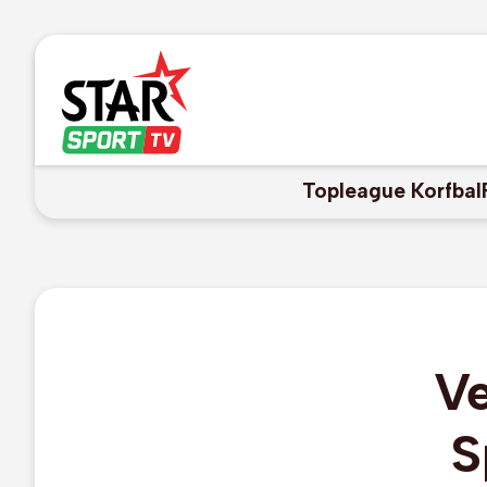
Topleague Korfbal
Ve
S