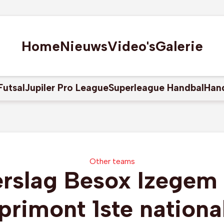
Home
Nieuws
Video's
Galerie
Futsal
Jupiler Pro League
Superleague Handbal
Han
Other teams
rslag Besox Izegem
primont 1ste nationa