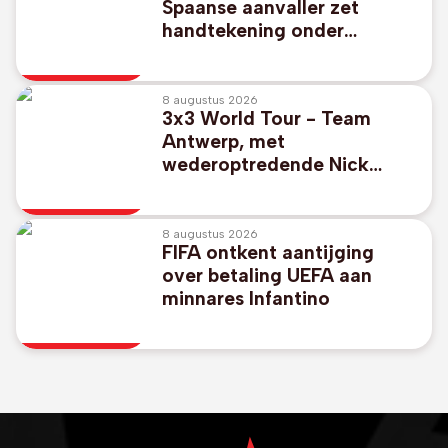
Spaanse aanvaller zet
handtekening onder
contract tot 2031 bij Club
Brugge
8 augustus 2026
3x3 World Tour - Team
Antwerp, met
wederoptredende Nick
Celis, plaatst zich in
Ueonhara voor kwartfinales
8 augustus 2026
FIFA ontkent aantijging
over betaling UEFA aan
minnares Infantino