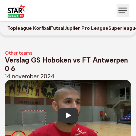
Topleague Korfbal
Futsal
Jupiler Pro League
Superleagu
Other teams
Verslag GS Hoboken vs FT Antwerpen
0 6
14 november 2024
Play