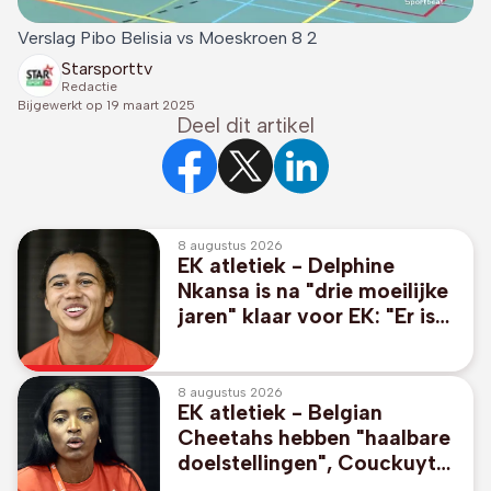
Verslag Pibo Belisia vs Moeskroen 8 2
Starsporttv
Redactie
Bijgewerkt op
19 maart 2025
Deel dit artikel
8 augustus 2026
EK atletiek - Delphine
Nkansa is na "drie moeilijke
jaren" klaar voor EK: "Er is
geen plafond meer"
8 augustus 2026
EK atletiek - Belgian
Cheetahs hebben "haalbare
doelstellingen", Couckuyt
durft mikken op medaille