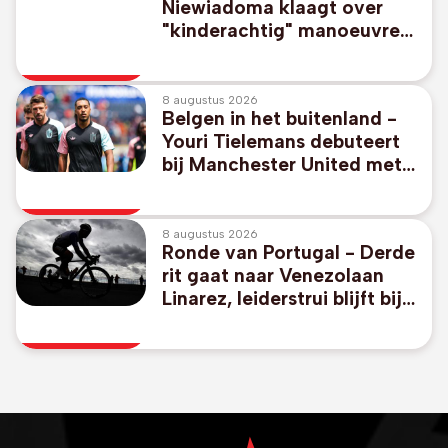
Niewiadoma klaagt over
"kinderachtig" manoeuvre
van ploeg Vollering: "Alle
respect kwijt"
8 augustus 2026
Belgen in het buitenland -
Youri Tielemans debuteert
bij Manchester United met
gelijkspel in oefenpot tegen
PSG
8 augustus 2026
Ronde van Portugal - Derde
rit gaat naar Venezolaan
Linarez, leiderstrui blijft bij
thuisrijder Oliveira