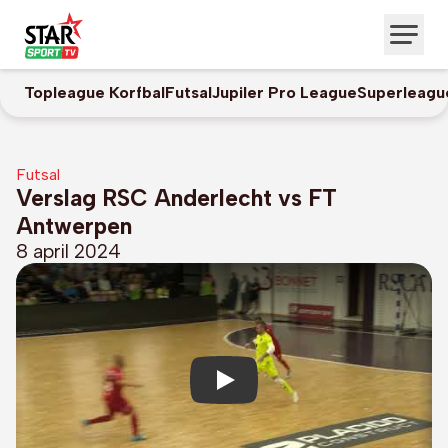
Topleague Korfbal
Futsal
Jupiler Pro League
Superleagu
Futsal
Verslag RSC Anderlecht vs FT
Antwerpen
8 april 2024
Play