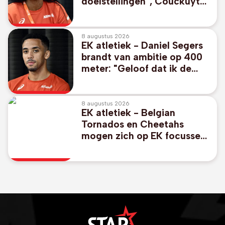
doelstellingen", Couckuyt
durft mikken op medaille
8 augustus 2026
EK atletiek - Daniel Segers
brandt van ambitie op 400
meter: "Geloof dat ik de
finale kan halen"
8 augustus 2026
EK atletiek - Belgian
Tornados en Cheetahs
mogen zich op EK focussen
op individueel nummer