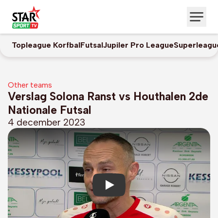
Topleague Korfbal
Futsal
Jupiler Pro League
Superleagu
Other teams
Verslag Solona Ranst vs Houthalen 2de
Nationale Futsal
4 december 2023
Play