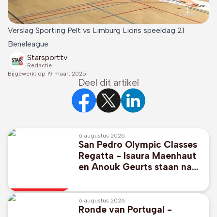
Verslag Sporting Pelt vs Limburg Lions speeldag 21
Beneleague
Starsporttv
Redactie
Bijgewerkt op
19 maart 2025
Deel dit artikel
6 augustus 2026
San Pedro Olympic Classes
Regatta - Isaura Maenhaut
en Anouk Geurts staan na
drie dagen vierde in
olympische wateren van
2028
6 augustus 2026
Ronde van Portugal -