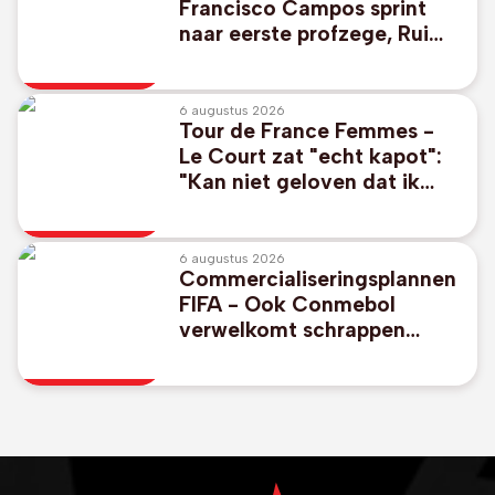
Francisco Campos sprint
naar eerste profzege, Rui
Oliveira nieuwe leider
6 augustus 2026
Tour de France Femmes -
Le Court zat "echt kapot":
"Kan niet geloven dat ik
nog kon sprinten"
6 augustus 2026
Commercialiseringsplannen
FIFA - Ook Conmebol
verwelkomt schrappen
controversiële WK-plannen