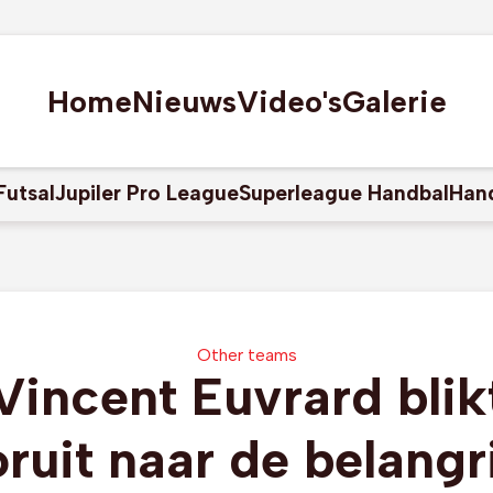
Home
Nieuws
Video's
Galerie
Futsal
Jupiler Pro League
Superleague Handbal
Han
Other teams
Vincent Euvrard blik
ruit naar de belangr