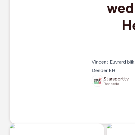
wed
H
Vincent Euvrard bli
Dender EH
Starsporttv
Redactie