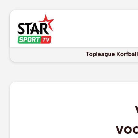
Topleague Korfbal
voo