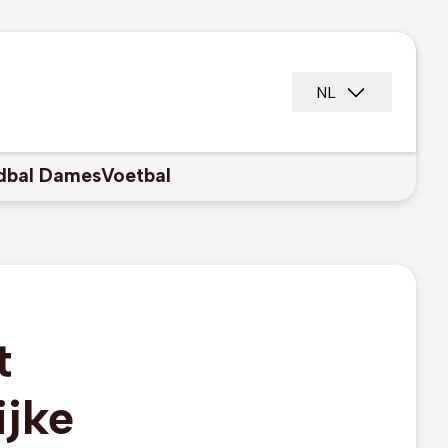
NL
dbal Dames
Voetbal
t
ijke