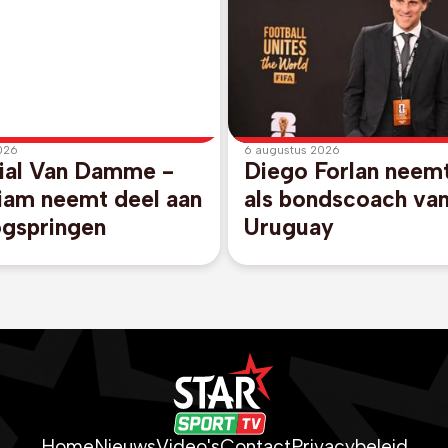
026
6 augustus 2026
al Van Damme -
Diego Forlan neem
hiam neemt deel aan
als bondscoach va
ogspringen
Uruguay
Home
Nieuws
Video's
Contact
Privacybeleid