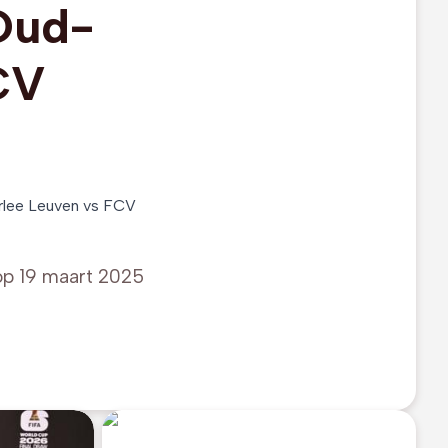
Oud-
CV
erlee Leuven vs FCV
op
19 maart 2025