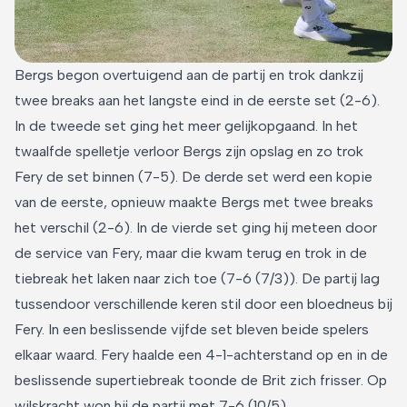
Bergs begon overtuigend aan de partij en trok dankzij
twee breaks aan het langste eind in de eerste set (2-6).
In de tweede set ging het meer gelijkopgaand. In het
twaalfde spelletje verloor Bergs zijn opslag en zo trok
Fery de set binnen (7-5). De derde set werd een kopie
van de eerste, opnieuw maakte Bergs met twee breaks
het verschil (2-6). In de vierde set ging hij meteen door
de service van Fery, maar die kwam terug en trok in de
tiebreak het laken naar zich toe (7-6 (7/3)). De partij lag
tussendoor verschillende keren stil door een bloedneus bij
Fery. In een beslissende vijfde set bleven beide spelers
elkaar waard. Fery haalde een 4-1-achterstand op en in de
beslissende supertiebreak toonde de Brit zich frisser. Op
wilskracht won hij de partij met 7-6 (10/5).