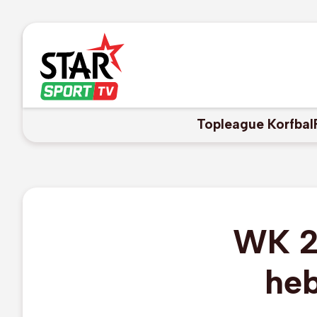
Topleague Korfbal
WK 20
he