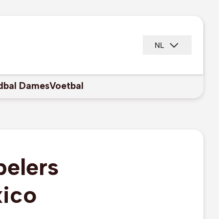
NL
dbal Dames
Voetbal
pelers
ico