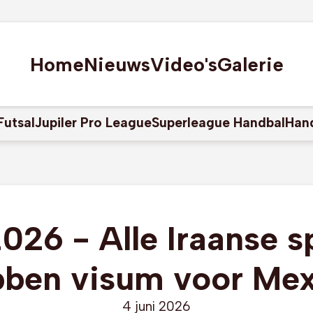
Home
Nieuws
Video's
Galerie
Futsal
Jupiler Pro League
Superleague Handbal
Han
26 - Alle Iraanse s
bben visum voor Mex
4 juni 2026