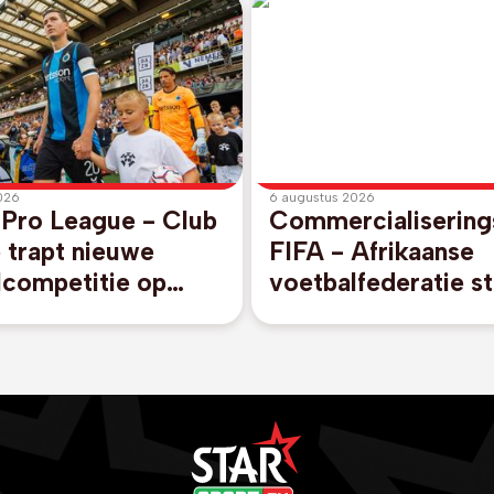
026
6 augustus 2026
 Pro League - Club
Commercialisering
 trapt nieuwe
FIFA - Afrikaanse
lcompetitie op
voetbalfederatie st
egen promovendus
unaniem achter FI
rijk
voorzitter Gianni I