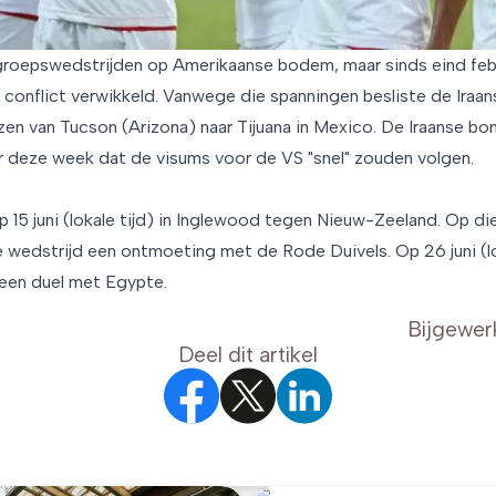
e groepswedstrijden op Amerikaanse bodem, maar sinds eind febr
ir conflict verwikkeld. Vanwege die spanningen besliste de Ira
zen van Tucson (Arizona) naar Tijuana in Mexico. De Iraanse b
er deze week dat de visums voor de VS "snel" zouden volgen.
p 15 juni (lokale tijd) in Inglewood tegen Nieuw-Zeeland. Op di
e wedstrijd een ontmoeting met de Rode Duivels. Op 26 juni (lok
 een duel met Egypte.
Bijgewer
Deel dit artikel