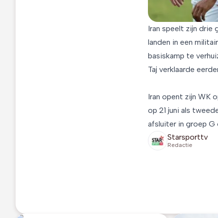
Iran speelt zijn dri
landen in een milita
basiskamp te verhui
Taj verklaarde eerd
Iran opent zijn WK o
op 21 juni als tweed
afsluiter in groep G
Starsporttv
Redactie