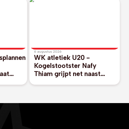
6 augustus 2026
splannen
WK atletiek U20 -
Kogelstootster Nafy
aat
Thiam grijpt net naast
FA-
finaleplaats
nfantino