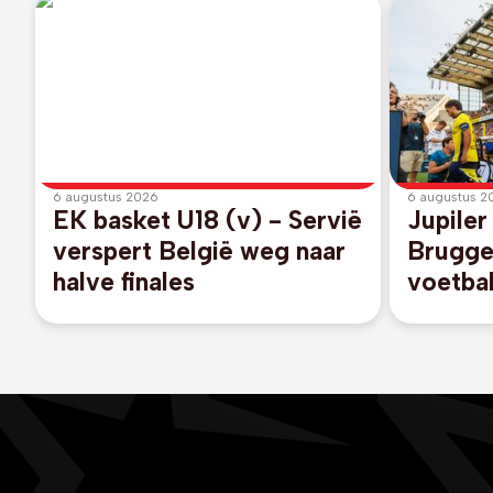
6 augustus 2026
6 augustus 2
EK basket U18 (v) - Servië
Jupiler
verspert België weg naar
Brugge
halve finales
voetba
gang t
KV Kort