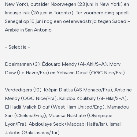
New York), outsider Noorwegen (23 juni in New York) en
kneusje Irak (26 juni in Toronto). Ter voorbereiding speelt
Senegal op 10 juni nog een oefenwedstrijd tegen Saoedi-
Arabië in San Antonio.
- Selectie -
Doelmannen (3): Édouard Mendy (Al-Ahli/S-A), Mory
Diaw (Le Havre/Fra) en Yehvann Diouf (OGC Nice/Fra)
Verdedigers (10): Krépin Diatta (AS Monaco/Fra), Antoine
Mendy (OGC Nice/Fra), Kalidou Koulibaly (Al-Hilal/S-A),
El Hadji Malick Diouf (West Ham United/Eng), Mamadou
Sarr (Chelsea/Eng), Moussa Niakhaté (Olympique
Lyon/Fra), Abdoulaye Seck (Maccabi Haifa/Isr), Ismaïl
Jakobs (Galatasaray/Tur)