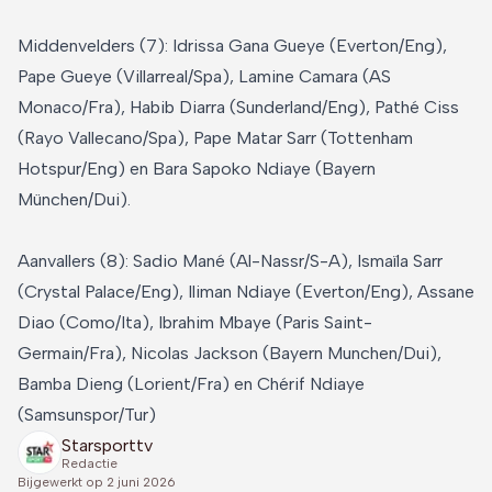
Middenvelders (7): Idrissa Gana Gueye (Everton/Eng),
Pape Gueye (Villarreal/Spa), Lamine Camara (AS
Monaco/Fra), Habib Diarra (Sunderland/Eng), Pathé Ciss
(Rayo Vallecano/Spa), Pape Matar Sarr (Tottenham
Hotspur/Eng) en Bara Sapoko Ndiaye (Bayern
München/Dui).
Aanvallers (8): Sadio Mané (Al-Nassr/S-A), Ismaïla Sarr
(Crystal Palace/Eng), Iliman Ndiaye (Everton/Eng), Assane
Diao (Como/Ita), Ibrahim Mbaye (Paris Saint-
Germain/Fra), Nicolas Jackson (Bayern Munchen/Dui),
Bamba Dieng (Lorient/Fra) en Chérif Ndiaye
(Samsunspor/Tur)
Starsporttv
Redactie
Bijgewerkt op
2 juni 2026