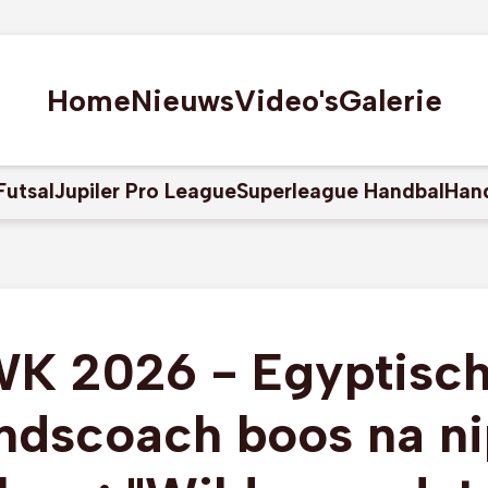
Home
Nieuws
Video's
Galerie
Futsal
Jupiler Pro League
Superleague Handbal
Han
K 2026 - Egyptisc
ndscoach boos na ni