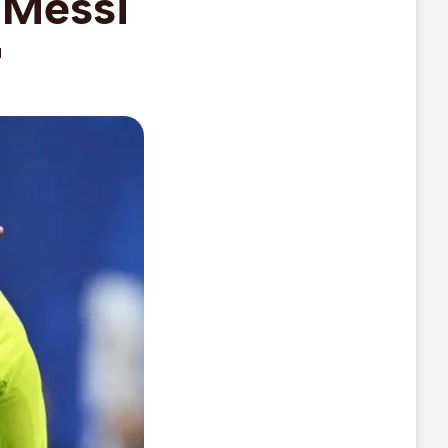
 Messi
"