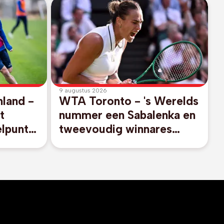
9 augustus 2026
nland -
WTA Toronto - 's Werelds
t
nummer een Sabalenka en
lpunt
tweevoudig winnares
n Miami
Pegula stranden in achtste
i
finales