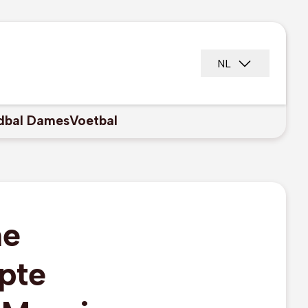
NL
dbal Dames
Voetbal
he
pte