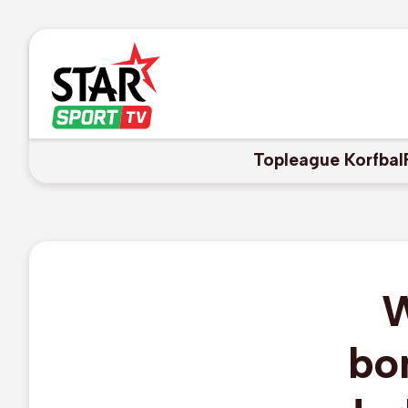
Topleague Korfbal
W
bo