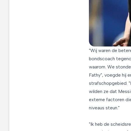
"Wij waren de betere
bondscoach tegenov
waarom. We stonden
Fathy", voegde hij 
strafschopgebied. 
wilden ze dat Messi 
externe factoren di
niveaus steun."
"Ik heb de scheidsr