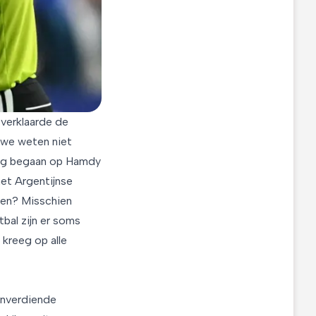
 verklaarde de
 we weten niet
ing begaan op Hamdy
het Argentijnse
den? Misschien
tbal zijn er soms
kreeg op alle
 onverdiende