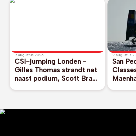
9 augustus 2026
9 augustus 2
CSI-jumping Londen -
San Pe
Gilles Thomas strandt net
Classes
naast podium, Scott Brash
Maenha
wint met Belgisch paard
Geurts
negende