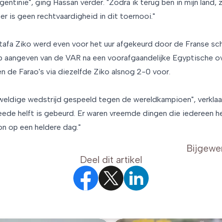
entinië", ging Hassan verder. "Zodra ik terug ben in mijn land, z
er is geen rechtvaardigheid in dit toernooi."
tafa Ziko werd even voor het uur afgekeurd door de Franse sc
p aangeven van de VAR na een voorafgaandelijke Egyptische ov
n de Farao's via diezelfde Ziko alsnog 2-0 voor.
ldige wedstrijd gespeeld tegen de wereldkampioen", verklaar
weede helft is gebeurd. Er waren vreemde dingen die iedereen h
zon op een heldere dag."
Bijgewe
Deel dit artikel