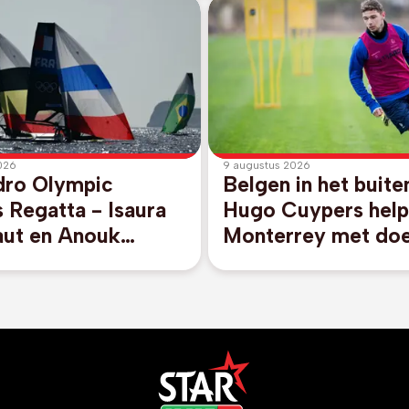
026
9 augustus 2026
dro Olympic
Belgen in het buite
 Regatta - Isaura
Hugo Cuypers help
ut en Anouk
Monterrey met doe
 eindigen op
aan 1-2-zege tege
 plaats in 49er FX
van afwezige Mess