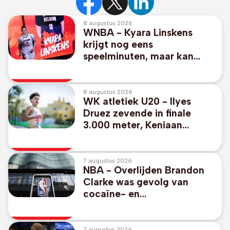
8 augustus 2026
WNBA - Kyara Linskens
krijgt nog eens
speelminuten, maar kan
Phoenix niet aan zege
helpen
8 augustus 2026
WK atletiek U20 - Ilyes
Druez zevende in finale
3.000 meter, Keniaan
Emmanuel Kiprono loopt
supertijd
7 augustus 2026
NBA - Overlijden Brandon
Clarke was gevolg van
cocaïne- en
heroïnecocktail
7 augustus 2026