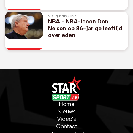
competitie achter gesloten
deuren met gelijkspel
9 augustus 2026
NBA - NBA-icoon Don
Nelson op 86-jarige leeftijd
overleden
Home
Nieuws
Video's
Contact