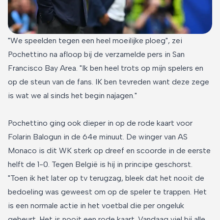
"We speelden tegen een heel moeilijke ploeg", zei
Pochettino na afloop bij de verzamelde pers in San
Francisco Bay Area. "Ik ben heel trots op mijn spelers en
op de steun van de fans. IK ben tevreden want deze zege
is wat we al sinds het begin najagen."
Pochettino ging ook dieper in op de rode kaart voor
Folarin Balogun in de 64e minuut. De winger van AS
Monaco is dit WK sterk op dreef en scoorde in de eerste
helft de 1-0. Tegen België is hij in principe geschorst.
"Toen ik het later op tv terugzag, bleek dat het nooit de
bedoeling was geweest om op de speler te trappen. Het
is een normale actie in het voetbal die per ongeluk
gebeurt. Het is nooit een rode kaart. Vandaag viel bij alle