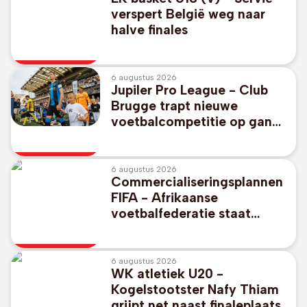
verspert België weg naar
halve finales
6 augustus 2026
Jupiler Pro League - Club
Brugge trapt nieuwe
voetbalcompetitie op gang
tegen promovendus KV
Kortrijk
6 augustus 2026
Commercialiseringsplannen
FIFA - Afrikaanse
voetbalfederatie staat
unaniem achter FIFA-
voorzitter Gianni Infantino
6 augustus 2026
WK atletiek U20 -
Kogelstootster Nafy Thiam
grijpt net naast finaleplaats