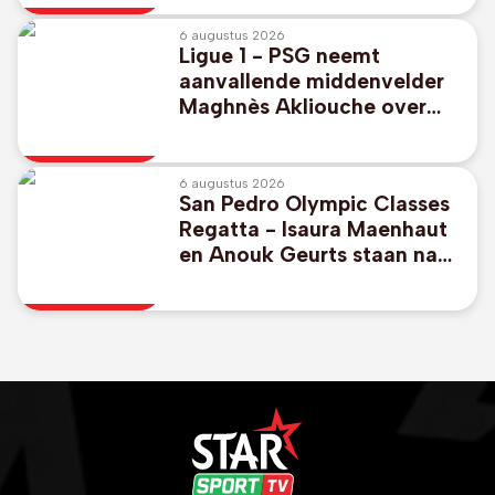
6 augustus 2026
Ligue 1 - PSG neemt
aanvallende middenvelder
Maghnès Akliouche over
van AS Monaco
6 augustus 2026
San Pedro Olympic Classes
Regatta - Isaura Maenhaut
en Anouk Geurts staan na
drie dagen vierde in
olympische wateren van
2028