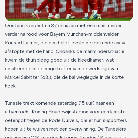
Oostenrijk moest na 37 minuten met een man minder
verder na rood voor Bayern München-middenvelder
Konraid Laimer, die een beloftevolle bezoekende aanval
afstopte met de hand. Ondanks de manmindersituatie
kwam de thuisploeg goed uit de kleedkamer, wat
resulteerde in de enige treffer van de wedstrijd van
Marcel Sabitzer (63.), die de bal weglegde in de korte
hoek.
Tunesië trekt komende zaterdag (15 uur) naar een
uitverkocht Koning Boudewijnstadion voor een laatste
oefenpot tegen de Rode Duivels, die er hun supporters
hopen uit te wuiven met een overwinning. De Tunesiërs
openen hun WK in groep F tegen Zweden (14 juni lokale