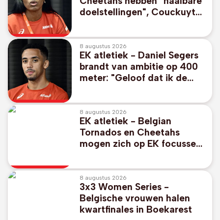
Cheetahs hebben "haalbare
doelstellingen", Couckuyt
durft mikken op medaille
8 augustus 2026
EK atletiek - Daniel Segers
brandt van ambitie op 400
meter: "Geloof dat ik de
finale kan halen"
8 augustus 2026
EK atletiek - Belgian
Tornados en Cheetahs
mogen zich op EK focussen
op individueel nummer
8 augustus 2026
3x3 Women Series -
Belgische vrouwen halen
kwartfinales in Boekarest