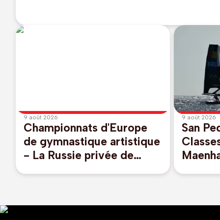
9 août 2026
9 août 2026
Championnats d'Europe
San Pe
de gymnastique artistique
Classes
- La Russie privée de
Maenha
visas pour 9 de ses
Geurts 
membres dont Melnikova,
place d
championne du monde
JO de 