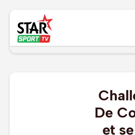
Chall
De Co
et s