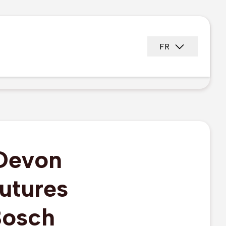
FR
 Devon
utures
Bosch