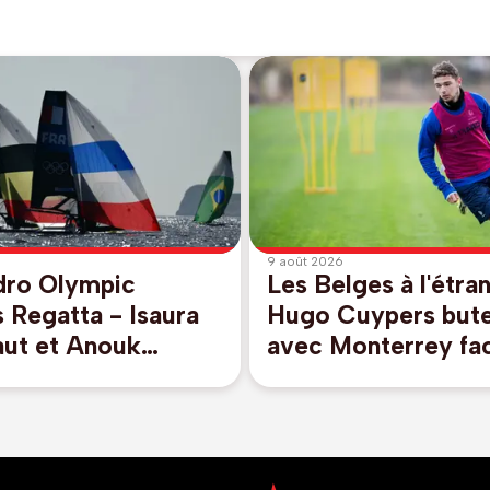
9 août 2026
dro Olympic
Les Belges à l'étra
 Regatta - Isaura
Hugo Cuypers but
ut et Anouk
avec Monterrey fa
terminent à la 9e
l'Inter Miami sans L
ans les eaux des
Messi
2028