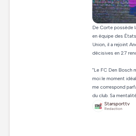
De Corte possède la 
en équipe des États
Union, il a rejoint A
décisives en 27 ren
"Le FC Den Bosch m'
moi le moment idéal 
me correspond parfai
du club. Sa mentali
Starsporttv
Redaction