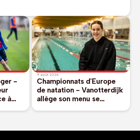
9 août 2026
nger -
Championnats d'Europe
eur
de natation - Vanotterdijk
ce à
allège son menu se
ionel
libérant du 50m libre et
100m dos, pas de relais
mixte