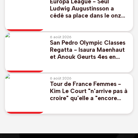
Europa League - Seul
Ludwig Augustinsson a
cédé sa place dans le onze
de départ d'Anderlecht
6 août 2026
San Pedro Olympic Classes
Regatta - Isaura Maenhaut
et Anouk Geurts 4es en
49er FX après 3 journées
dans les eaux des JO 2028
6 août 2026
Tour de France Femmes -
Kim Le Court "n'arrive pas à
croire" qu'elle a "encore
trouvé les jambes pour
sprinter"