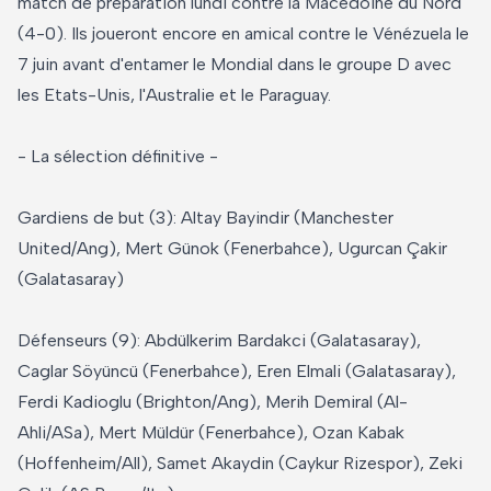
match de préparation lundi contre la Macédoine du Nord
(4-0). Ils joueront encore en amical contre le Vénézuela le
7 juin avant d'entamer le Mondial dans le groupe D avec
les Etats-Unis, l'Australie et le Paraguay.
- La sélection définitive -
Gardiens de but (3): Altay Bayindir (Manchester
United/Ang), Mert Günok (Fenerbahce), Ugurcan Çakir
(Galatasaray)
Défenseurs (9): Abdülkerim Bardakci (Galatasaray),
Caglar Söyüncü (Fenerbahce), Eren Elmali (Galatasaray),
Ferdi Kadioglu (Brighton/Ang), Merih Demiral (Al-
Ahli/ASa), Mert Müldür (Fenerbahce), Ozan Kabak
(Hoffenheim/All), Samet Akaydin (Caykur Rizespor), Zeki