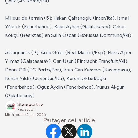
Çelik (AS Rome/Ita)
Milieux de terrain (5): Hakan Çalhanoglu (Inter/Ita), Ismail
Yüksek (Fenerbahce), Kaan Ayhan (Galatasaray), Orkun
Kökçü (Besiktas) en Salih Özcan (Borussia Dortmund/All).
Attaquants (9): Arda Güler (Real Madrid/Esp), Baris Alper
Yilmaz (Galatasaray), Can Uzun (Eintracht Frankfurt/All),
Deniz Gül (FC Porto/Por), Irfan Can Kahveci (Kasimpasa),
Kenan Yildiz (Juventus/Ita), Kerem Aktürkoglu
(Fenerbahce), Oguz Aydin (Fenerbahce), Yunus Akgün
(Galatasaray)
Starsporttv
Redaction
Mis à jour le
2 juin 2026
Partager cet article