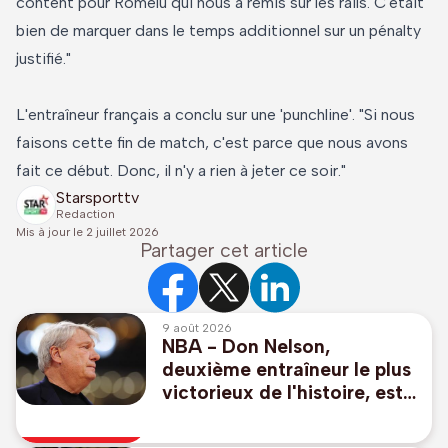
content pour Romelu qui nous a remis sur les rails. C'était
bien de marquer dans le temps additionnel sur un pénalty
justifié."
L'entraîneur français a conclu sur une 'punchline'. "Si nous
faisons cette fin de match, c'est parce que nous avons
fait ce début. Donc, il n'y a rien à jeter ce soir."
Starsporttv
Redaction
Mis à jour le
2 juillet 2026
Partager cet article
9 août 2026
NBA - Don Nelson,
deuxième entraîneur le plus
victorieux de l'histoire, est
décédé à 86 ans