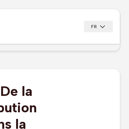
FR
De la
bution
ns la