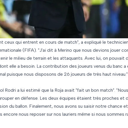
nt ceux qui entrent en cours de match", a expliqué le technicie
ternationale (FIFA). "J'ai dit à Merino que nous devions jouer 
nir le milieu de terrain et les attaquants. Avec lui, on pouvait d
dont elle a besoin. La contribution des joueurs venus du banc a 
rmal puisque nous disposons de 26 joueurs de très haut niveau."
l Rodri a lui estimé que la Roja avait "fait un bon match". "Nou
regrouper en défense. Les deux équipes étaient très proches et
ion du ballon. Finalement, nous avons su saisir notre chance et 
 encore nous reposer sur nos lauriers même si nous sommes r