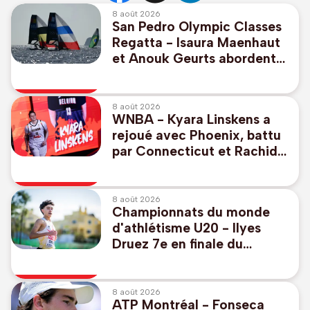
8 août 2026
San Pedro Olympic Classes
Regatta - Isaura Maenhaut
et Anouk Geurts abordent
en 7e position la course aux
médailles en 49er FX
8 août 2026
WNBA - Kyara Linskens a
rejoué avec Phoenix, battu
par Connecticut et Rachid
Meziane
8 août 2026
Championnats du monde
d'athlétisme U20 - Ilyes
Druez 7e en finale du
3.000m dans l'Oregon avec
un record personnel
8 août 2026
ATP Montréal - Fonseca