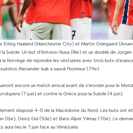
 Erling Haaland (Manchester City) et Martin Odegaard (Arsenal)
1 la Suède. Un but d'Antonio Nusa (18e) et un doublé de Jorgen
 la Norvège de rejoindre les vestiaires avec trois buts d'avan
 suédois Alexander Isak a sauvé l'honneur (79e).
ueront encore un match amical avant de s'envoler pour le Mondi
rvégiens (7 juin) et contre la Grèce pour la Suède (4 juin).
acilement disposé 4-0 de la Macédoine du Nord. Les buts ont ét
n (16e), Deniz Gül (53e) et Baris Alper Yilmaz (70e). Le derni
 aura lieu le 7 juin face au Vénézuela.