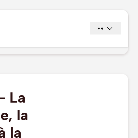
FR
- La
, la
à la