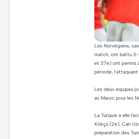
Les Norvégiens, sans
match, ont battu 3-
et 37e) ont permis à
période, l'attaquant
Les deux équipes jo
au Maroc pour les No
La Turquie a elle f
Kökçü (2e), Can Uzu
préparation des Turcs