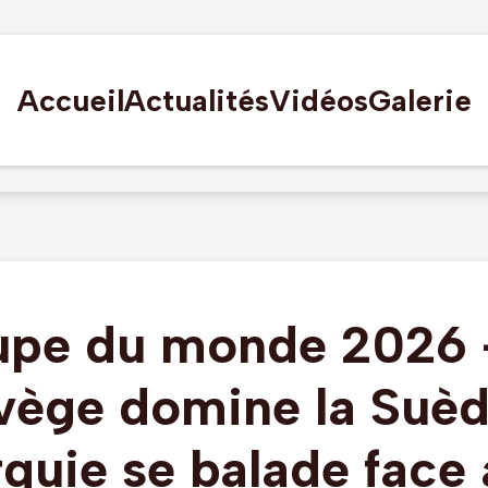
Accueil
Actualités
Vidéos
Galerie
pe du monde 2026 
vège domine la Suède
quie se balade face 