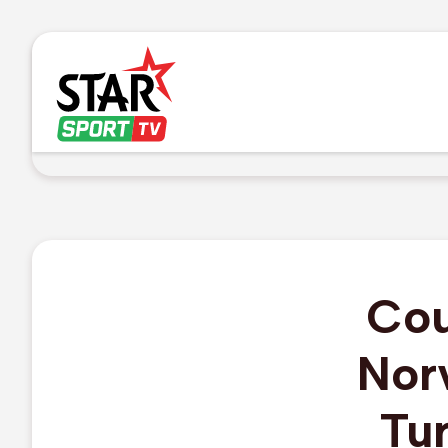
Cou
Nor
Tur