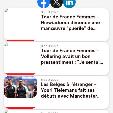
8 août 2026
Tour de France Femmes -
Niewiadoma dénonce une
manœuvre "puérile" de
Célia Géry : "J'ai perdu tout
respect"
8 août 2026
Tour de France Femmes -
Vollering avait un bon
pressentiment : "Je sentais
que j'allais prendre le
maillot jaune"
8 août 2026
Les Belges à l'étranger -
Youri Tielemans fait ses
débuts avec Manchester
United qui partage en
amical face au PSG