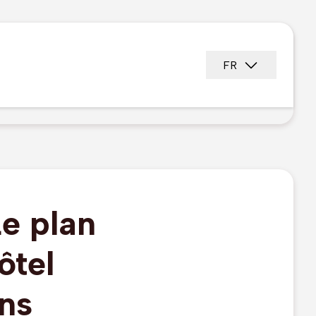
FR
e plan
ôtel
ans