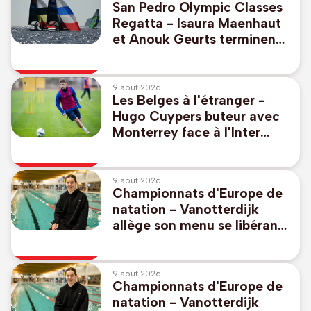
San Pedro Olympic Classes
Regatta - Isaura Maenhaut
et Anouk Geurts terminent
à la 9e place dans les eaux
des JO de 2028
9 août 2026
Les Belges à l'étranger -
Hugo Cuypers buteur avec
Monterrey face à l'Inter
Miami sans Lionel Messi
9 août 2026
Championnats d'Europe de
natation - Vanotterdijk
allège son menu se libérant
du 50m libre et 100m dos,
pas de relais mixte
9 août 2026
Championnats d'Europe de
natation - Vanotterdijk