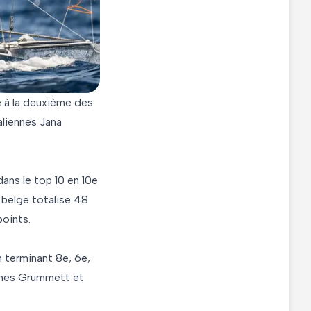
 à la deuxième des
aliennes Jana
dans le top 10 en 10e
o belge totalise 48
points.
n terminant 8e, 6e,
James Grummett et