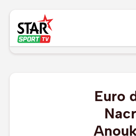
Euro d
Nacr
Anouk