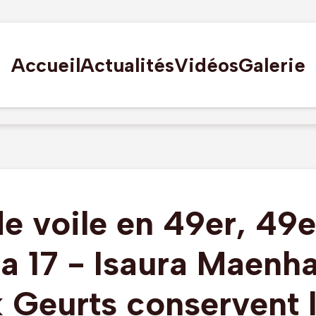
Accueil
Actualités
Vidéos
Galerie
e voile en 49er, 49
a 17 - Isaura Maenha
 Geurts conservent l