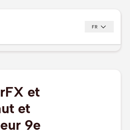
FR
erFX et
ut et
eur 9e