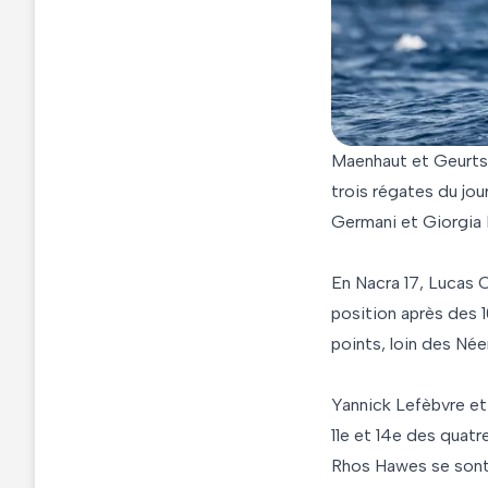
Maenhaut et Geurts 
trois régates du jou
Germani et Giorgia 
En Nacra 17, Lucas C
position après des 1
points, loin des Né
Yannick Lefèbvre et 
11e et 14e des quat
Rhos Hawes se sont 